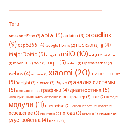
—————————————————————————
Теги
broadlink
api.ai
(6)
arduino
(3)
Amazone Echo
(2)
(9)
esp8266
(4)
lg
(4)
Google Home
(2)
HC SR501
(2)
miIO
(10)
MajorDoMo
(5)
megad
(1)
milight
(1)
MixCloud
mqtt
(5)
modbus
(2)
OpenWeather
(2)
(1)
MQ-2
(1)
node.js
(1)
xiaomi
(20)
xiaomihome
webos
(4)
windows
(1)
(5)
анализ системы
Yeelight
(2)
z-wave
(2)
Радио
(2)
(5)
диагностика
(5)
графики
(4)
безопасность
(1)
контроллер
(2)
логи
(2)
команды
(1)
компьютерное зрение
(1)
мегад
(1)
модули
(11)
настройка
(2)
нейронная сеть
(1)
облако
(1)
освещение
(3)
погода
(3)
терминал
отопление
(1)
режимы
(1)
устройства
(4)
(2)
циклы
(2)