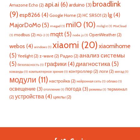
broadlink
api.ai
(6)
arduino
(3)
Amazone Echo
(2)
(9)
esp8266
(4)
lg
(4)
Google Home
(2)
HC SR501
(2)
miIO
(10)
MajorDoMo
(5)
megad
(1)
milight
(1)
MixCloud
mqtt
(5)
modbus
(2)
OpenWeather
(2)
(1)
MQ-2
(1)
node.js
(1)
xiaomi
(20)
xiaomihome
webos
(4)
windows
(1)
(5)
анализ системы
Yeelight
(2)
z-wave
(2)
Радио
(2)
(5)
диагностика
(5)
графики
(4)
безопасность
(1)
контроллер
(2)
логи
(2)
команды
(1)
компьютерное зрение
(1)
мегад
(1)
модули
(11)
настройка
(2)
нейронная сеть
(1)
облако
(1)
освещение
(3)
погода
(3)
терминал
отопление
(1)
режимы
(1)
устройства
(4)
(2)
циклы
(2)